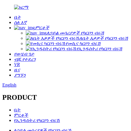
ቤት
ስለ እኛ
ምርቶች
ለኃይል መሳሪያዎች የካርቦን ብሩሽ
ለቤት እቃዎች የካርቦን ብሩሽ
የመኪና ካርቦን ብሩሽ
የኢንዱስትሪ የካርቦን ብሩሽ
የውሂብ ጎታ
ብጁ የተደረገ
VR
ዜና
ያግኙን
English
PRODUCT
ቤት
ምርቶች
የኢንዱስትሪ የካርቦን ብሩሽ
ለኃይል መሳሪያዎች የካርቦን ብሩሽ