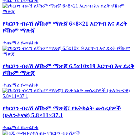
ተጨማሪ ይመልከቱ
የካርቦን ብሩሽ ለቫኩም ማጽጃ 6×8×21 እርጥብ እና ደረቅ
የቫኩም ማጽጃ
ተጨማሪ ይመልከቱ
የካርቦን ብሩሽ ለቫኩም ማጽጃ 6.5x10x19 እርጥብ እና ደረቅ
የቫኩም ማጽጃ
ተጨማሪ ይመልከቱ
የካርቦን ብሩሽ ለቫኩም ማጽጃ፣ የአትክልት መሳሪያዎች
(ሁለንተናዊ) 5.8×11×37.1
ተጨማሪ ይመልከቱ