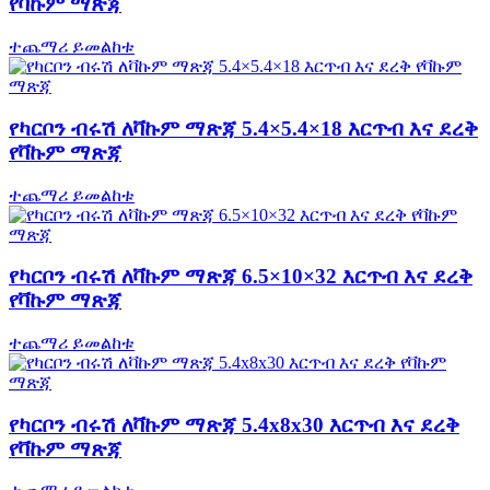
የቫኩም ማጽጃ
ተጨማሪ ይመልከቱ
የካርቦን ብሩሽ ለቫኩም ማጽጃ 5.4×5.4×18 እርጥብ እና ደረቅ
የቫኩም ማጽጃ
ተጨማሪ ይመልከቱ
የካርቦን ብሩሽ ለቫኩም ማጽጃ 6.5×10×32 እርጥብ እና ደረቅ
የቫኩም ማጽጃ
ተጨማሪ ይመልከቱ
የካርቦን ብሩሽ ለቫኩም ማጽጃ 5.4x8x30 እርጥብ እና ደረቅ
የቫኩም ማጽጃ