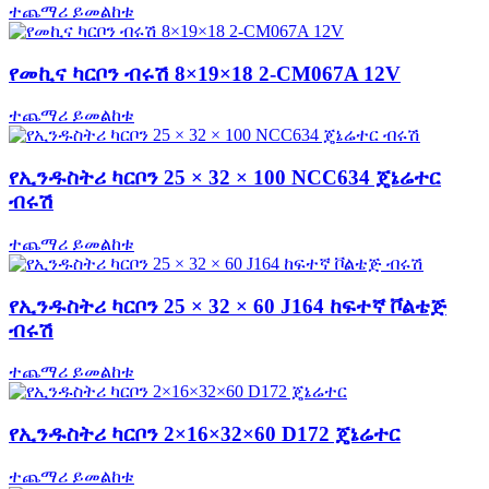
ተጨማሪ ይመልከቱ
የመኪና ካርቦን ብሩሽ 8×19×18 2-CM067A 12V
ተጨማሪ ይመልከቱ
የኢንዱስትሪ ካርቦን 25 × 32 × 100 NCC634 ጄኔሬተር
ብሩሽ
ተጨማሪ ይመልከቱ
የኢንዱስትሪ ካርቦን 25 × 32 × 60 J164 ከፍተኛ ቮልቴጅ
ብሩሽ
ተጨማሪ ይመልከቱ
የኢንዱስትሪ ካርቦን 2×16×32×60 D172 ጄኔሬተር
ተጨማሪ ይመልከቱ