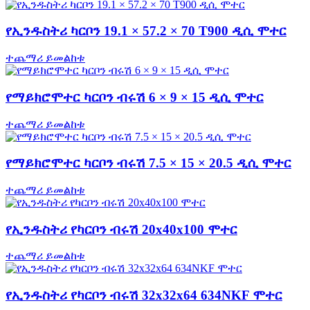
የኢንዱስትሪ ካርቦን 19.1 × 57.2 × 70 T900 ዲሲ ሞተር
ተጨማሪ ይመልከቱ
የማይክሮሞተር ካርቦን ብሩሽ 6 × 9 × 15 ዲሲ ሞተር
ተጨማሪ ይመልከቱ
የማይክሮሞተር ካርቦን ብሩሽ 7.5 × 15 × 20.5 ዲሲ ሞተር
ተጨማሪ ይመልከቱ
የኢንዱስትሪ የካርቦን ብሩሽ 20x40x100 ሞተር
ተጨማሪ ይመልከቱ
የኢንዱስትሪ የካርቦን ብሩሽ 32x32x64 634NKF ሞተር