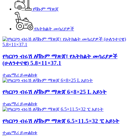
የቫኩም ማጽጃ
የአትክልት መሳሪያዎች
የካርቦን ብሩሽ ለቫኩም ማጽጃ፣ የአትክልት መሳሪያዎች
(ሁለንተናዊ) 5.8×11×37.1
ተጨማሪ ይመልከቱ
የካርቦን ብሩሽ ለቫኩም ማጽጃ 6×8×25 L አይነት
ተጨማሪ ይመልከቱ
የካርቦን ብሩሽ ለቫኩም ማጽጃ 6.5×11.5×32 ፒ አይነት
ተጨማሪ ይመልከቱ