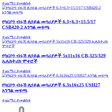
ተጨማሪ ይመልከቱ
የካርቦን ብሩሽ ለኃይል መሳሪያዎች 6.3×6.3×15.5/17
CSB420-2 አንግል መፍጫ
ተጨማሪ ይመልከቱ
የካርቦን ብሩሽ ለኃይል መሳሪያዎች 5x11x16 CB-325/329
ኤሌክትሪክ ሞተሮች
ተጨማሪ ይመልከቱ
የካርቦን ብሩሽ ለኃይል መሳሪያዎች 6.3x16x25 USH27
አንግል መፍጫ
ተጨማሪ ይመልከቱ