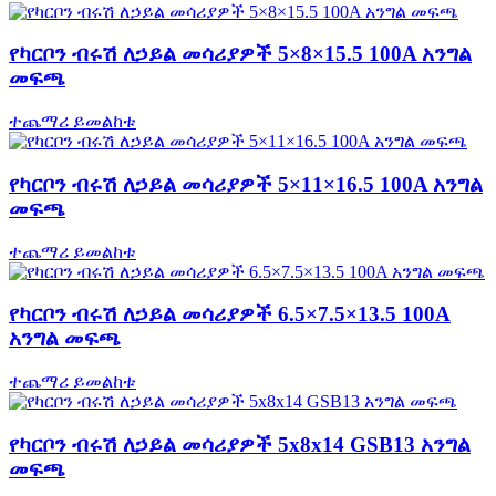
የካርቦን ብሩሽ ለኃይል መሳሪያዎች 5×8×15.5 100A አንግል
መፍጫ
ተጨማሪ ይመልከቱ
የካርቦን ብሩሽ ለኃይል መሳሪያዎች 5×11×16.5 100A አንግል
መፍጫ
ተጨማሪ ይመልከቱ
የካርቦን ብሩሽ ለኃይል መሳሪያዎች 6.5×7.5×13.5 100A
አንግል መፍጫ
ተጨማሪ ይመልከቱ
የካርቦን ብሩሽ ለኃይል መሳሪያዎች 5x8x14 GSB13 አንግል
መፍጫ