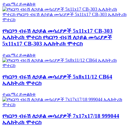
ተጨማሪ ይመልከቱ
የካርቦን ብሩሽ ለኃይል መሳሪያዎች 5x11x17 CB-303
ኤሌክትሪክ ሞተርስ የካርቦን ብሩሽ ለኃይል መሳሪያዎች
5x11x17 CB-303 ኤሌክትሪክ ሞተርስ
ተጨማሪ ይመልከቱ
የካርቦን ብሩሽ ለኃይል መሳሪያዎች 5x8x11/12 CB64
ኤሌክትሪክ ሞተርስ
ተጨማሪ ይመልከቱ
የካርቦን ብሩሽ ለኃይል መሳሪያዎች 7x17x17/18 999044
ኤሌክትሪክ ሞተርስ