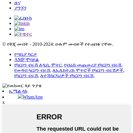
ዜና
ያግኙን
© የቅጂ መብት - 2010-2024: ሁሉም መብቶች የተጠበቁ ናቸው.
የጣቢያ ካርታ
AMP ሞባይል
የካርቦን ብሩሽ ለዲሲ ሞተር
,
የብሬክ መጨመሪያ የካርቦን ብሩሽ
,
የመዳብ ካርቦን ብሩሽ
,
ለኤሌክትሪክ ሞተሮች የካርቦን ብሩሽዎች
,
የካርቦን ብሩሽ
,
ለተሽከርካሪዎች የካርቦን ብሩሽ
,
ኢሜል ላክ
WhatsApp
x