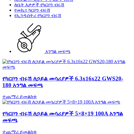
ለቤት እቃዎች የካርቦን ብሩሽ
የመኪና ካርቦን ብሩሽ
የኢንዱስትሪ የካርቦን ብሩሽ
አንግል መፍጫ
የካርቦን ብሩሽ ለኃይል መሳሪያዎች 6.3x16x22 GWS20-
180 አንግል መፍጫ
ተጨማሪ ይመልከቱ
የካርቦን ብሩሽ ለኃይል መሳሪያዎች 5×8×19 100A አንግል
መፍጫ
ተጨማሪ ይመልከቱ