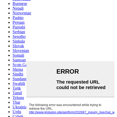
Burmese
Nepali
Norwegian
Pashto
Persian
Punjabi
Serbian
Sesotho
Sinhala
Slovak
Slovenian
Somali
Samoan
Scots Gaelic
Shona
Sindhi
Sundanese
Swahili
Tajik
Tamil
Telugu
Thai
Ukrainian
Urdu
Uzbek