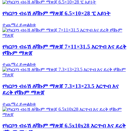
የካርቦን ብሩሽ ለቫኩም ማጽጃ 6.5×10×28 ፒ አይነት
ተጨማሪ ይመልከቱ
የካርቦን ብሩሽ ለቫኩም ማጽጃ 7×11×31.5 እርጥብ እና ደረቅ
የቫኩም ማጽጃ
ተጨማሪ ይመልከቱ
የካርቦን ብሩሽ ለቫኩም ማጽጃ 7.3×13×23.5 እርጥብ እና
ደረቅ የቫኩም ማጽጃ
ተጨማሪ ይመልከቱ
የካርቦን ብሩሽ ለቫኩም ማጽጃ 6.5x10x28 እርጥብ እና ደረቅ