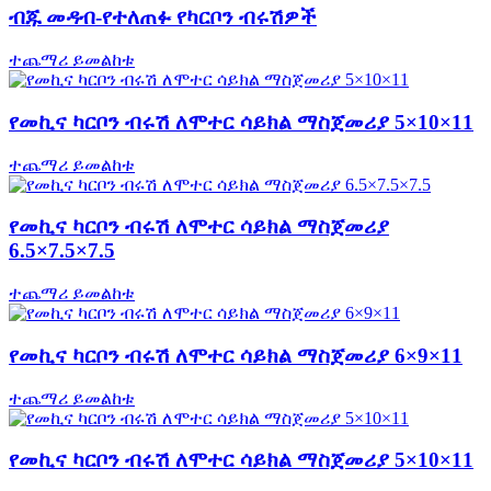
ብጁ መዳብ-የተለጠፉ የካርቦን ብሩሽዎች
ተጨማሪ ይመልከቱ
የመኪና ካርቦን ብሩሽ ለሞተር ሳይክል ማስጀመሪያ 5×10×11
ተጨማሪ ይመልከቱ
የመኪና ካርቦን ብሩሽ ለሞተር ሳይክል ማስጀመሪያ
6.5×7.5×7.5
ተጨማሪ ይመልከቱ
የመኪና ካርቦን ብሩሽ ለሞተር ሳይክል ማስጀመሪያ 6×9×11
ተጨማሪ ይመልከቱ
የመኪና ካርቦን ብሩሽ ለሞተር ሳይክል ማስጀመሪያ 5×10×11