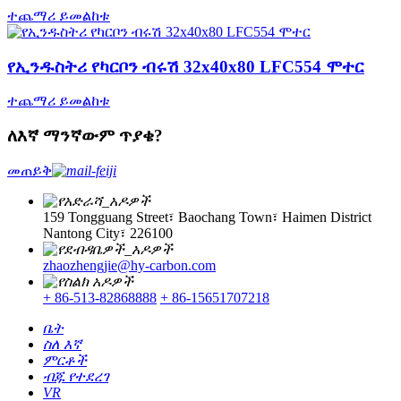
ተጨማሪ ይመልከቱ
የኢንዱስትሪ የካርቦን ብሩሽ 32x40x80 LFC554 ሞተር
ተጨማሪ ይመልከቱ
ለእኛ ማንኛውም ጥያቄ?
መጠይቅ
159 Tongguang Street፣ Baochang Town፣ Haimen District
Nantong City፣ 226100
zhaozhengjie@hy-carbon.com
+ 86-513-82868888
+ 86-15651707218
ቤት
ስለ እኛ
ምርቶች
ብጁ የተደረገ
VR