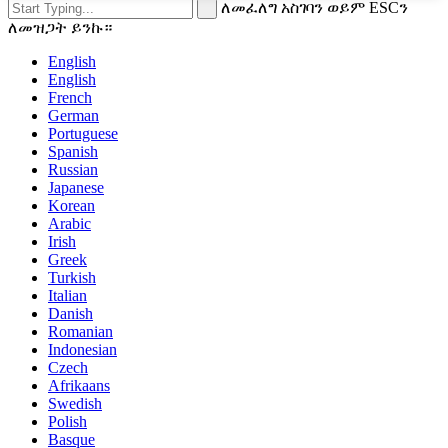
ለመፈለግ አስገባን ወይም ESCን
ለመዝጋት ይንኩ።
English
English
French
German
Portuguese
Spanish
Russian
Japanese
Korean
Arabic
Irish
Greek
Turkish
Italian
Danish
Romanian
Indonesian
Czech
Afrikaans
Swedish
Polish
Basque